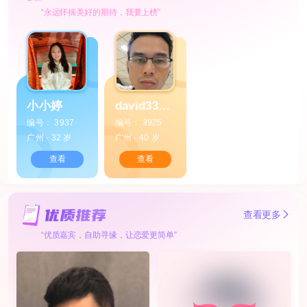
“永远怀揣美好的期待，我要上榜”
小小婷
david33344
编号： 3937
编号： 3925
广州 · 32 岁
广州 · 40 岁
查看
查看
查看更多
“优质嘉宾，自助寻缘，让恋爱更简单”