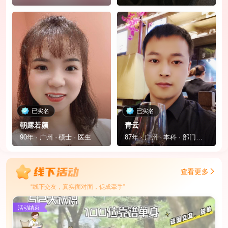
已实名
已实名
朝露若颜
青云
90年 · 广州 · 硕士 · 医生
87年 · 广州 · 本科 · 部门经理
查看更多
“线下交友，真实面对面，促成牵手”
活动结束